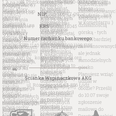
ul. Piotrkowska 132/53, 90-062 Łódź
NIP:
726-000-17-09
KRS:
0000074045
Numer rachunku bankowego:
40 1140 2017 0000 4902 1192 5155
kontakt@akglodz.org
Ścianka Wspinaczkowa AKG
ul. Różyckiego 5, 93-856 Łódź