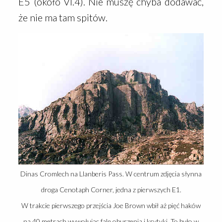
E5 (około VI.4). Nie muszę chyba dodawać,
że nie ma tam spitów.
Dinas Cromlech na Llanberis Pass. W centrum zdjęcia słynna
droga Cenotaph Corner, jedna z pierwszych E1.
W trakcie pierwszego przejścia Joe Brown wbił aż pięć haków
na 40 metrach wywołując falę oburzenia i krytyki. To było w