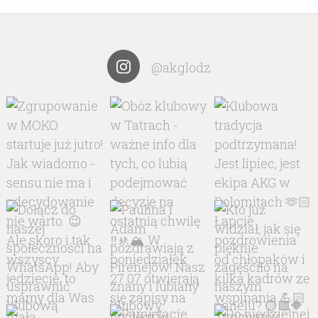
@akglodz