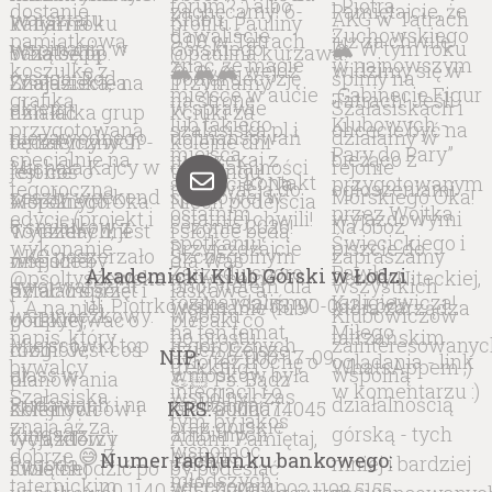
kontakt
Akademicki Klub Górski w Łodzi
ul. Piotrkowska 132/53, 90-062 Łódź
NIP:
726-000-17-09
KRS:
0000074045
Numer rachunku bankowego:
40 1140 2017 0000 4902 1192 5155