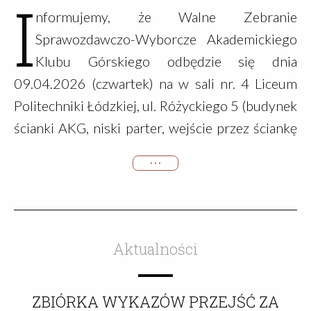
I
Klubu Górskiego.Dziękujemy serdecznie
nformujemy, że Walne Zebranie
szefowi Komisji Sportowej AKG - Marcinowi
Sprawozdawczo-Wyborcze Akademickiego
"Szynie" Szymelfenigowi za przekucie 52
Klubu Górskiego odbędzie się dnia
nadesłanych wykazów w tę oto prezentację
09.04.2026 (czwartek) na w sali nr. 4 Liceum
wspaniale dokumentującą działania naszych
Politechniki Łódzkiej, ul. Różyckiego 5 (budynek
klubowiczek …
ścianki AKG, niski parter, wejście przez ściankę
AKG). Pierwszy termin zebrania godz. 17.30,
• • •
termin drugi (w wypadku nie zebrania kworum
w terminie pierwszym) godz.
18.00.Proponowany porządek zebrania:
Otwarcie zebrania Wybór przewodniczącego
Aktualności
zebrania Wybór sekretariatu zebrania Wybór
komisji: mandatowej skrutacyjnej wnioskowej
ZBIÓRKA WYKAZÓW PRZEJŚĆ ZA
Sprawozdanie Zarządu AKG z działalności