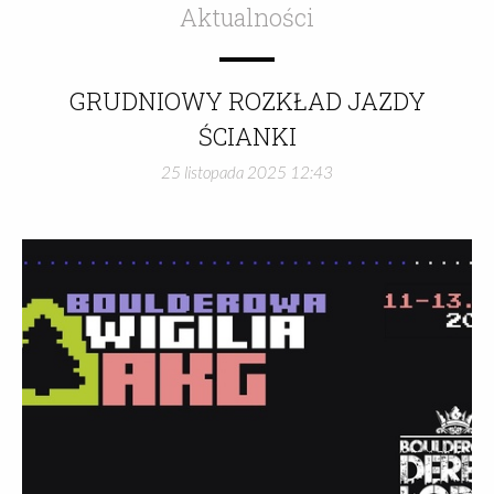
podsumowań (fejm na wieki!)promowania
Aktualności
ciekawych dokonań klubowiczówa przede
wszystkim - jako ważna dokumentacja historii
GRUDNIOWY ROZKŁAD JAZDY
Klubu.Wykazy przejść należy przesłać do:4
ŚCIANKI
lutego 2026Ważne!W tym roku zmieniamy
25 listopada 2025 12:43
formułę składania wykazów! To Wy
decydujecie, które przejścia i aktywności były
dla Was najważniejsze! (my się przyglądamy
;))Wykazy wprowadzamy tylko poprzez prosty
formularzP. S. Jeśli macie - dorzućcie mailem 1-
2 zdjęcia z działań. Nic tak nie ożywia suchych
cyfr jak trochę skały, ekspozycji i magnezji! e-
mail: sport@akglodz.org(w tytule maila: imię i
nazwisko + "wykaz 2025")Do dzieła!