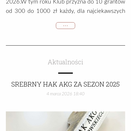
2026.W tym roku Klub przyzna do 10 grantów
od 300 do 1000 zł każdy, dla najciekawszych
projektów przygodowych. Granty mogą zostać
• • •
udzielone w następujących obszarach:
wspinaczka górska, wyprawy eksploracyjne,
wspinaczka sportowa, bouldering, alpinizm,
biegi górskie, narciarstwo wysokogórskie.O
Aktualności
dofinansowanie mogą ubiegać się osoby lub
zespoły, które:opłaciły składki klubowe za 2026
SREBRNY HAK AKG ZA SEZON 2025
rokzłożyły w przeciągu trzech ostatnich lat
4 marca 2026 18:40
przynajmniej jeden wykaz przejść na koniec
sezonu prześlą na adres mailowy
sport@akglodz.org kompletny wniosek o
dofinansowanieWniosek o dofinansowanie