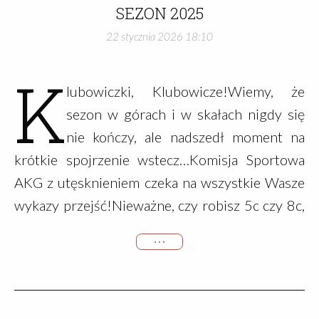
SEZON 2025
Klubu, w tym m.in. sprawozdania: Prezesa
22 stycznia 2026 18:10
Komisji Szkolenia Komisji Sportowej z
działalności ścianki AKG Sprawozdanie
K
Dyrektora Finansowego Klubu Sprawozdanie
lubowiczki, Klubowicze!Wiemy, że
Komisji Rewizyjnej AKG Dyskusja nad
sezon w górach i w skałach nigdy się
sprawozdaniami Głosowanie nad przyjęciem
nie kończy, ale nadszedł moment na
sprawozdania Zarządu oraz udzieleniem
krótkie spojrzenie wstecz…Komisja Sportowa
absolutorium ustępującemu Zarządowi AKG
AKG z utęsknieniem czeka na wszystkie Wasze
Wybór władz Klubu: wybór …
wykazy przejść!Nieważne, czy robisz 5c czy 8c,
czy walczysz z ringami, rysami i trawersami, czy
• • •
biegasz po górach, czy zjeżdżasz z nich na
nartach. Każde przejście ma znaczenie!Wasze
wykazy posłużą do: przygotowania corocznych