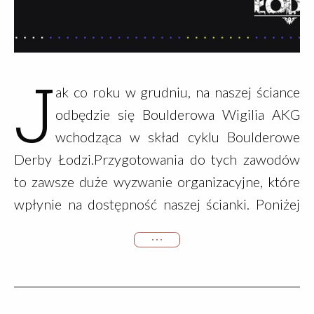
J
ak co roku w grudniu, na naszej ściance
odbędzie się Boulderowa Wigilia AKG
wchodząca w skład cyklu Boulderowe
Derby Łodzi.Przygotowania do tych zawodów
to zawsze duże wyzwanie organizacyjne, które
wpłynie na dostępność naszej ścianki. Poniżej
pełna rozpiska, czego możecie się
• • •
spodziewać:29.11 (sobota) - odkręcamy beczkę
oraz pion przy pochylni. Ścianka będzie otwarta,
pozostałe panele będą dostępne.5.12 17:00