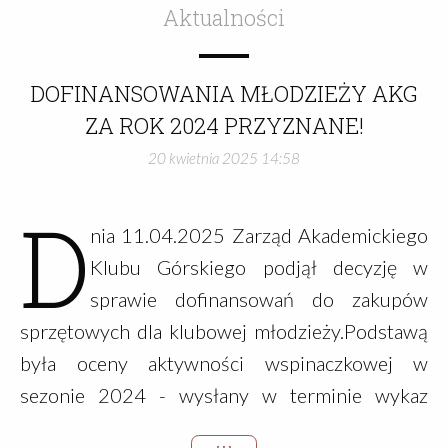
(piątek) - zamykamy ściankę i rozkręcamy
Aktualności
wszystko11.12 - 13.12 - Zawody14.12 - 19.12
- Kręcimy nowe spray-walle!20.12 (sobota) -
DOFINANSOWANIA MŁODZIEŻY AKG
Ponowne otwarcie.23.12 (wtorek) - Ponowne
ZA ROK 2024 PRZYZNANE!
otwarcie.AKG SOLO 8:00 - 19:30, Dyżur 19:30
20 kwietnia 2025 14:58
- 22:0024 - 28.12 - Tylko AKG SOLO 10:00 -
20:0029 - 30.12 - Zgodnie z grafikiem31.12 -
D
01.01 - Tylko AKG SOLO 10:00 - 20:00
nia 11.04.2025 Zarząd Akademickiego
Klubu Górskiego podjął decyzję w
sprawie dofinansowań do zakupów
sprzętowych dla klubowej młodzieży.Podstawą
była oceny aktywności wspinaczkowej w
sezonie 2024 - wysłany w terminie wykaz
przejść.Celem programu wspieranie młodych
• • •