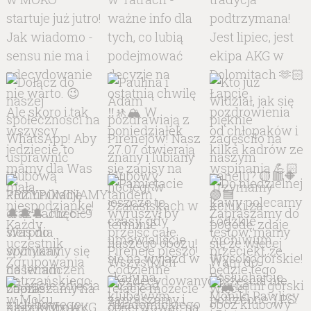
delegatów na WZ PZA Wolne wnioski
Zamknięcie zebrania Liczymy na Wasze liczne
przybycie!Zarząd AKG