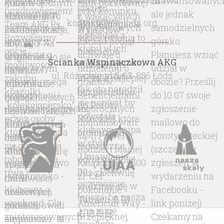
kontakt@akglodz.org
Ścianka Wspinaczkowa AKG
ul. Różyckiego 5, 93-856 Łódź